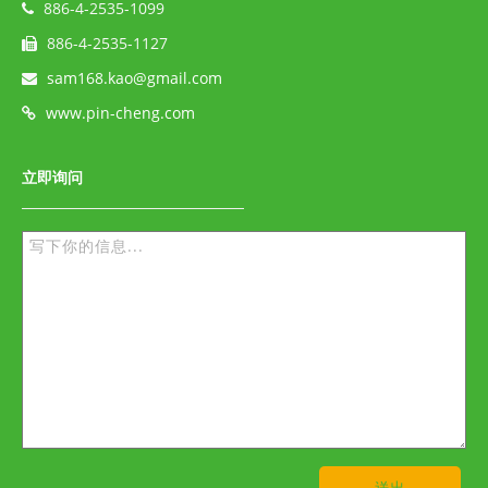
886-4-2535-1099
886-4-2535-1127
sam168.kao@gmail.com
www.pin-cheng.com
立即询问
送出