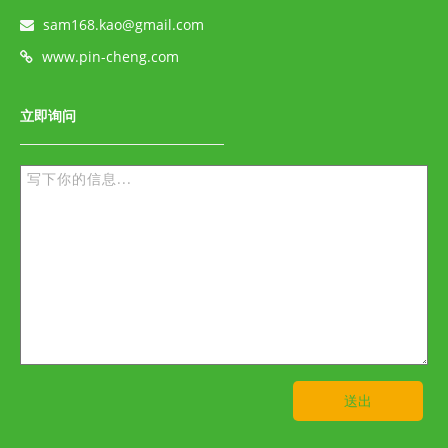
sam168.kao@gmail.com
www.pin-cheng.com
立即询问
送出