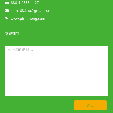
886-4-2535-1127
sam168.kao@gmail.com
www.pin-cheng.com
立即询问
送出