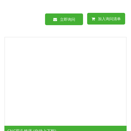
加入询问清单
立即询问
CNC双头铣床 (自动上下料)